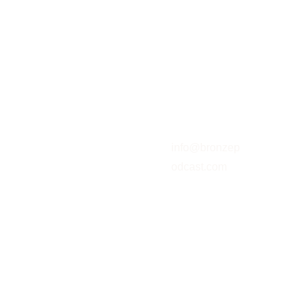
Email address
info@bronzep
odcast.com
SUBSCREVER