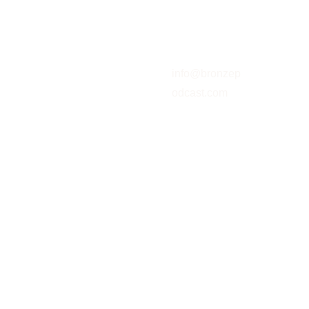
Email address
info@bronzep
odcast.com
SUBSCREVER